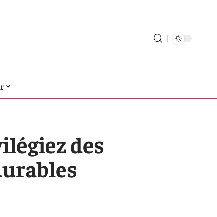
er
vilégiez des
durables