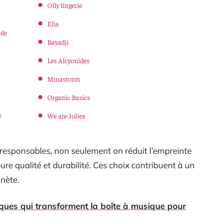
Olly lingerie
Elia
 de
Bayadji
Les Alcyonides
Minastorm
Organic Basics
r
We are Jolies
-responsables, non seulement on réduit l’empreinte
re qualité et durabilité. Ces choix contribuent à un
anète.
ques qui transforment la boîte à musique pour