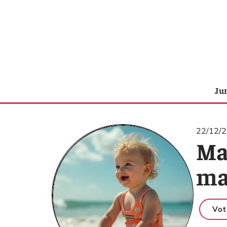
Ju
22/12/
Mai
ma
Vot