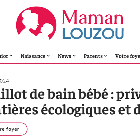
nior
Naissance
News
Parents
Votre foy
2024
llot de bain bébé : pri
tières écologiques et 
re foyer