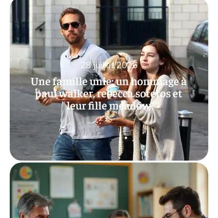
28 juillet 2026
Une famille unie: un hommage à
paul walker, rebecca soteros et
leur fille meadow