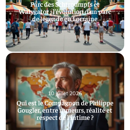
Parc des Schtroumpfs et
Walygator : l’évolution d’un parc
de légende en Lorraine
10 juillet 2026
Qui est le Compagnon de Philippe
Gougler, entre rumeurs, réalité et
respect de l’intime ?