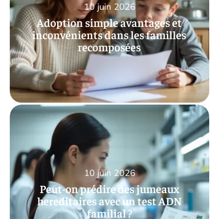
10 juin 2026
Adoption simple avantages et
inconvénients dans les familles
recomposées
10 juin 2026
Peut-on prédire des jumeaux
hereditaires avec un test ADN
familial ?