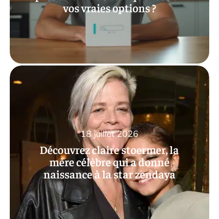
vos vraies options ?
18 juillet 2026
Découvrez claire stoermer, la
mère célèbre qui a donné
naissance à la star zendaya