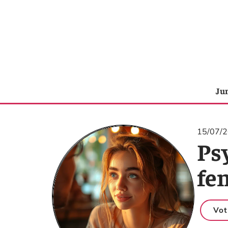
Ju
15/07/
Psy
fe
Vot