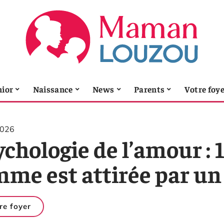
nior
Naissance
News
Parents
Votre foy
2026
chologie de l’amour : 
mme est attirée par 
re foyer