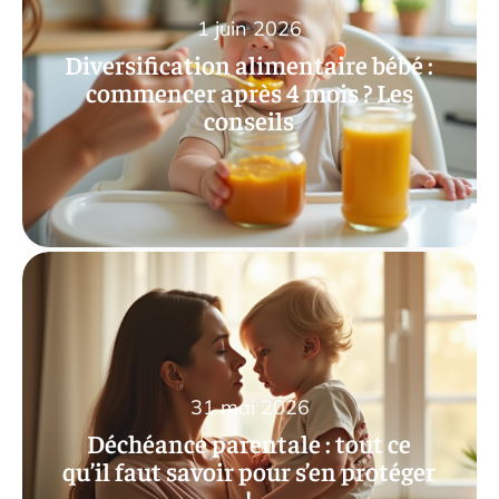
1 juin 2026
Diversification alimentaire bébé :
commencer après 4 mois ? Les
conseils
31 mai 2026
Déchéance parentale : tout ce
qu’il faut savoir pour s’en protéger
!