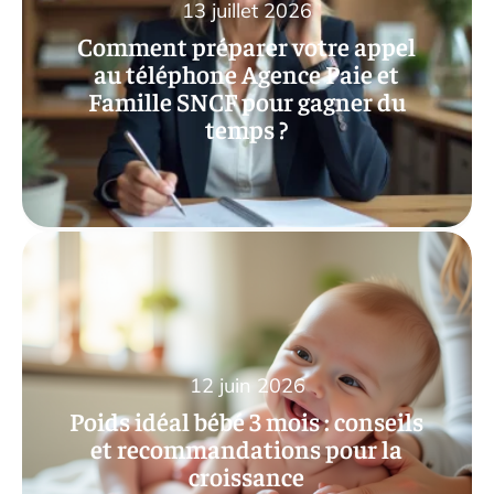
13 juillet 2026
Comment préparer votre appel
au téléphone Agence Paie et
Famille SNCF pour gagner du
temps ?
12 juin 2026
Poids idéal bébé 3 mois : conseils
et recommandations pour la
croissance