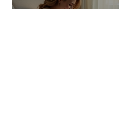
Routine coucher bébé : les
meilleurs conseils pour un
sommeil paisible
12 mars 2026
Contact
Mentions Légales
Sitemap