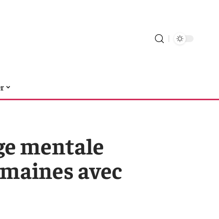
er
ge mentale
emaines avec