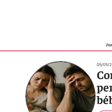
Ju
05/05/
Co
pe
béb