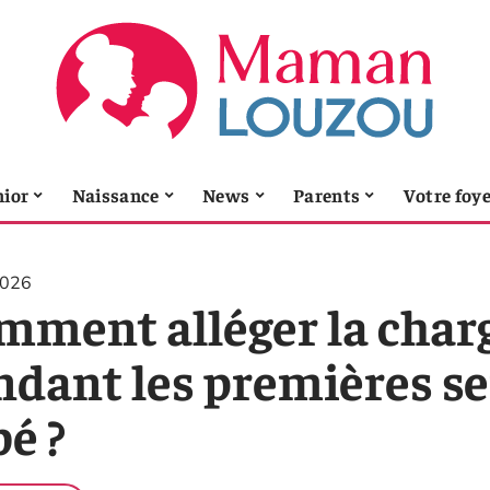
nior
Naissance
News
Parents
Votre foy
2026
mment alléger la char
ndant les premières s
é ?