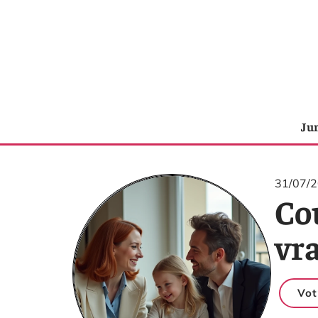
Ju
31/07/
Cou
vr
Vot