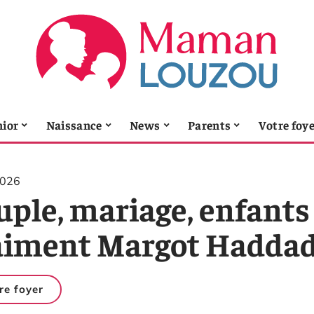
nior
Naissance
News
Parents
Votre foy
2026
ple, mariage, enfants 
aiment Margot Haddad 
re foyer