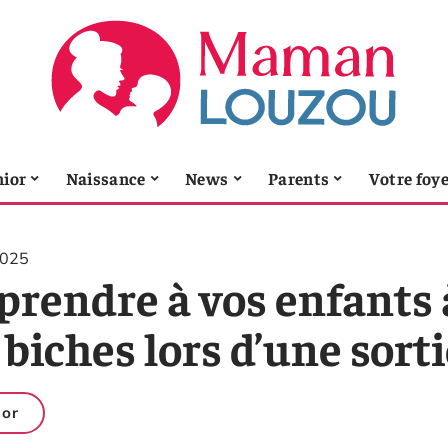
nior
Naissance
News
Parents
Votre foy
2025
prendre à vos enfants à
 biches lors d’une sorti
ior