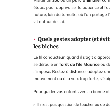
Visiter un
zoo
ou un
parc animalier
comm
étape, pour apprivoiser la patience et l’o
nature, loin du tumulte, où l’on partage l
vit autour de soi.
Quels gestes adopter (et évi
les biches
Le fil conducteur, quand il s’agit d’appr
se déroule en
forêt de l’île Maurice
ou da
s’impose. Restez à distance, adoptez une
mouvement ou à la voix trop forte, s’éloig
Pour guider vos enfants vers la bonne atti
Il n’est pas question de toucher ou de 