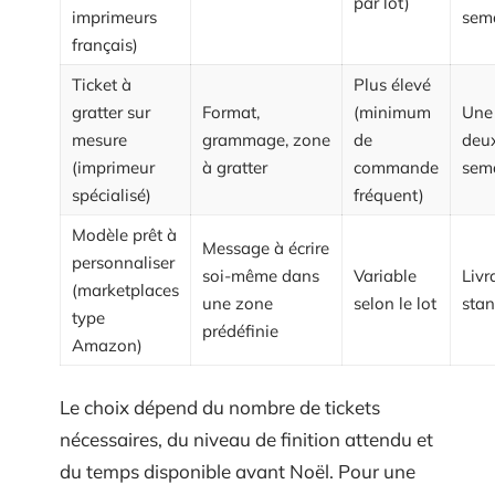
par lot)
imprimeurs
sem
français)
Ticket à
Plus élevé
gratter sur
Format,
(minimum
Une
mesure
grammage, zone
de
deu
(imprimeur
à gratter
commande
sem
spécialisé)
fréquent)
Modèle prêt à
Message à écrire
personnaliser
soi-même dans
Variable
Livr
(marketplaces
une zone
selon le lot
sta
type
prédéfinie
Amazon)
Le choix dépend du nombre de tickets
nécessaires, du niveau de finition attendu et
du temps disponible avant Noël. Pour une