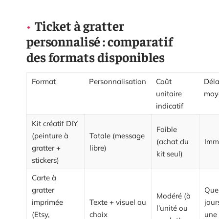
Ticket à gratter
personnalisé : comparatif
des formats disponibles
Format
Personnalisation
Coût
Déla
unitaire
moy
indicatif
Kit créatif DIY
Faible
(peinture à
Totale (message
(achat du
Imm
gratter +
libre)
kit seul)
stickers)
Carte à
gratter
Que
Modéré (à
imprimée
Texte + visuel au
jour
l’unité ou
(Etsy,
choix
une