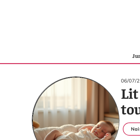
Ju
06/07/
Lit
tou
Nai