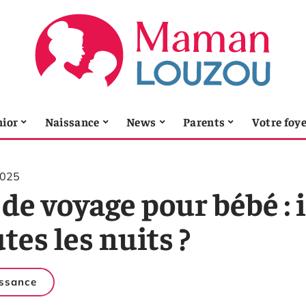
nior
Naissance
News
Parents
Votre foy
2025
 de voyage pour bébé :
tes les nuits ?
ssance