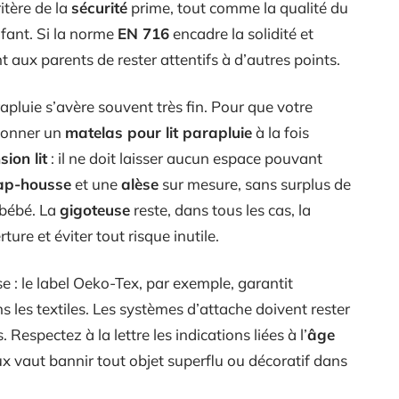
itère de la
sécurité
prime, tout comme la qualité du
nfant. Si la norme
EN 716
encadre la solidité et
t aux parents de rester attentifs à d’autres points.
arapluie s’avère souvent très fin. Pour que votre
tionner un
matelas pour lit parapluie
à la fois
ion lit
: il ne doit laisser aucun espace pouvant
ap-housse
et une
alèse
sur mesure, sans surplus de
e bébé. La
gigoteuse
reste, dans tous les cas, la
ure et éviter tout risque inutile.
se : le label Oeko-Tex, par exemple, garantit
 les textiles. Les systèmes d’attache doivent rester
Respectez à la lettre les indications liées à l’
âge
x vaut bannir tout objet superflu ou décoratif dans