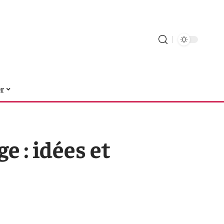
er
e : idées et