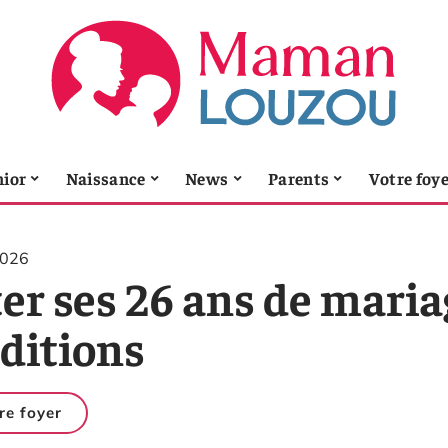
nior
Naissance
News
Parents
Votre foy
2026
er ses 26 ans de mariag
aditions
re foyer