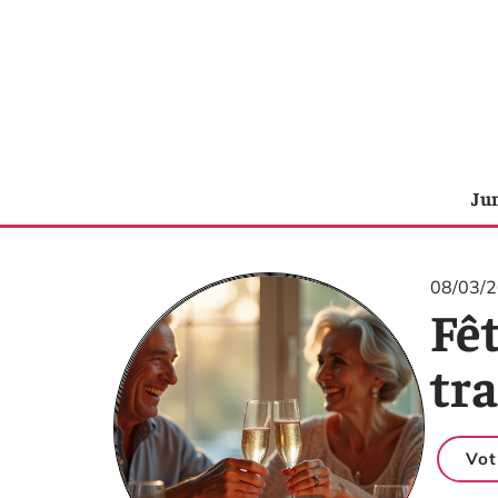
Ju
08/03/
Fêt
tr
Vot