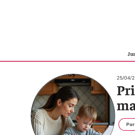
Ju
25/04/
Pr
ma
Par