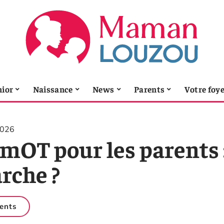
nior
Naissance
News
Parents
Votre foy
2026
imOT pour les parents
rche ?
ents