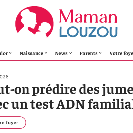
nior
Naissance
News
Parents
Votre foy
2026
ut-on prédire des jume
c un test ADN familial
re foyer