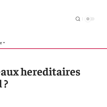
er
aux hereditaires
 ?