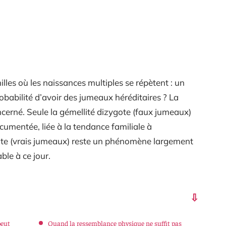
lles où les naissances multiples se répètent : un
robabilité d’avoir des jumeaux héréditaires ? La
cerné. Seule la gémellité dizygote (faux jumeaux)
umentée, liée à la tendance familiale à
ote (vrais jumeaux) reste un phénomène largement
le à ce jour.
peut
Quand la ressemblance physique ne suffit pas