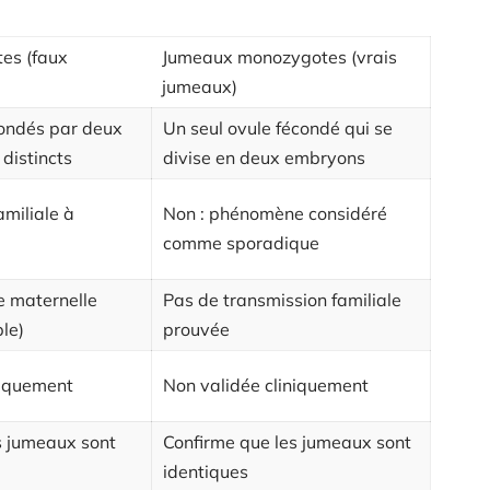
es (faux
Jumeaux monozygotes (vrais
jumeaux)
ondés par deux
Un seul ovule fécondé qui se
distincts
divise en deux embryons
amiliale à
Non : phénomène considéré
comme sporadique
ée maternelle
Pas de transmission familiale
ple)
prouvée
niquement
Non validée cliniquement
s jumeaux sont
Confirme que les jumeaux sont
identiques