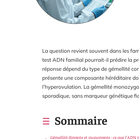
La question revient souvent dans les fami
test ADN familial pourrait-il prédire la p
réponse dépend du type de gémellité con
présente une composante héréditaire doc
l’hyperovulation. La gémellité monozyg
sporadique, sans marqueur génétique fiab
Sommaire
Gémellité dizygote et monozygote : ce que l’ADN 