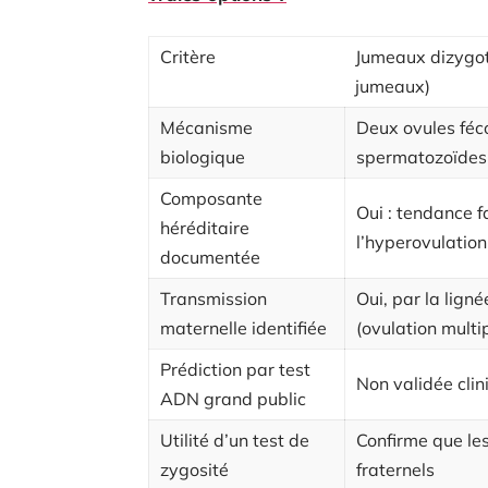
Critère
Jumeaux dizygot
jumeaux)
Mécanisme
Deux ovules féc
biologique
spermatozoïdes 
Composante
Oui : tendance f
héréditaire
l’hyperovulation
documentée
Transmission
Oui, par la lign
maternelle identifiée
(ovulation multi
Prédiction par test
Non validée cli
ADN grand public
Utilité d’un test de
Confirme que le
zygosité
fraternels