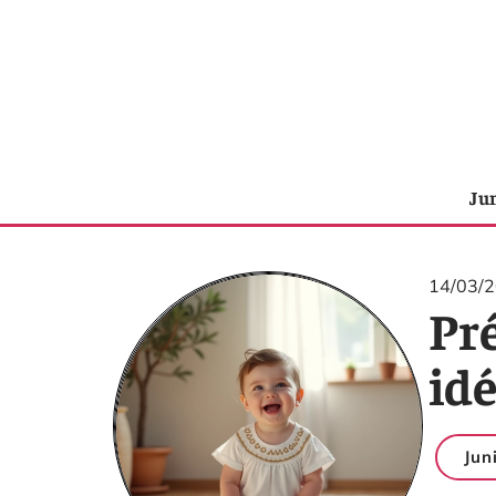
Ju
14/03/
Pr
id
Jun