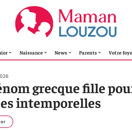
nior
Naissance
News
Parents
Votre foy
2026
énom grecque fille pou
ées intemporelles
ior