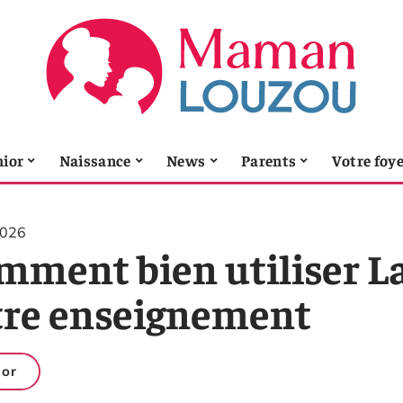
nior
Naissance
News
Parents
Votre foy
2026
mment bien utiliser L
tre enseignement
ior