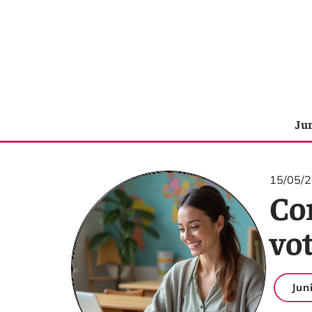
Ju
15/05/
Co
vo
Jun