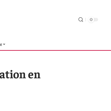
er
sation en