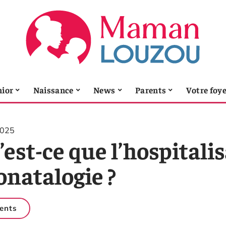
nior
Naissance
News
Parents
Votre foy
2025
est-ce que l’hospitali
onatalogie ?
ents