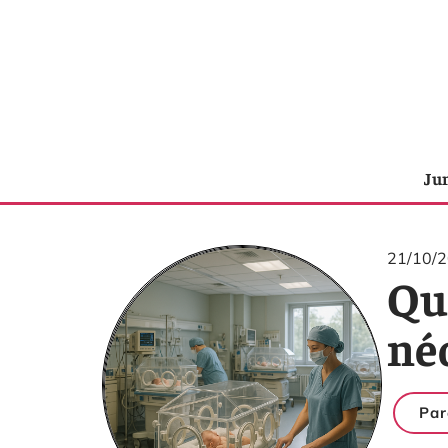
Ju
21/10/
Qu’
né
Par