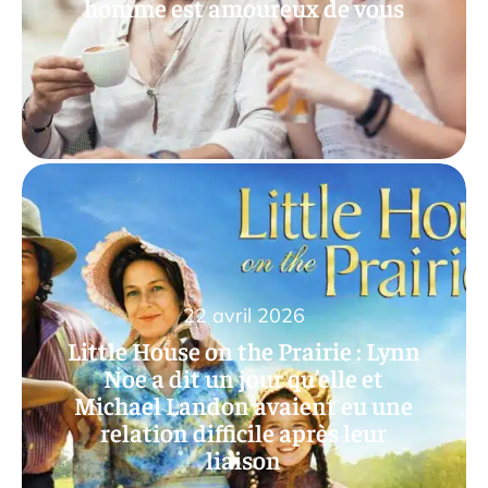
homme est amoureux de vous
22 avril 2026
Little House on the Prairie : Lynn
Noe a dit un jour qu’elle et
Michael Landon avaient eu une
relation difficile après leur
liaison