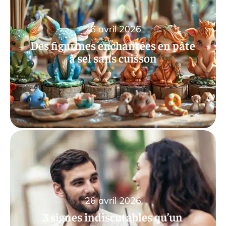
26 avril 2026
Des figurines enchantées en pâte
à sel sans cuisson
26 avril 2026
3 signes indiscutables qu’un