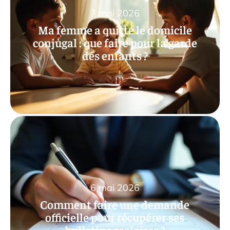
7 mai 2026
Ma femme a quitté le domicile
conjugal : que faire pour la garde
des enfants ?
6 mai 2026
Comment faire une demande
officielle pour récupérer ses
bulletins scolaires ?