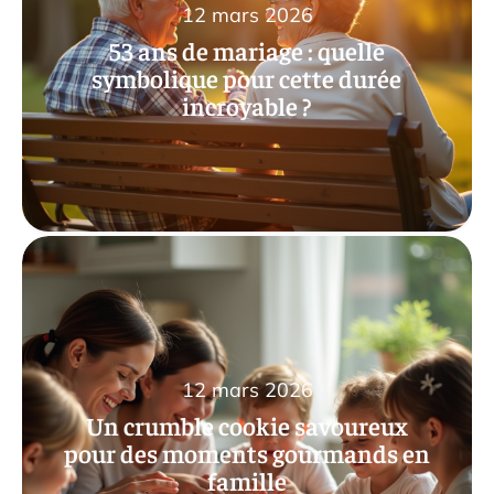
12 mars 2026
53 ans de mariage : quelle
symbolique pour cette durée
incroyable ?
12 mars 2026
Un crumble cookie savoureux
pour des moments gourmands en
famille