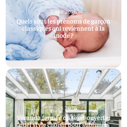
3 mai 2026
Quels sont les prénoms de garçon
classiques qui reviennent à la
mode ?
2 mai 2026
Véranda fermée ou semi-ouverte :
quel style choisir pour sublimer